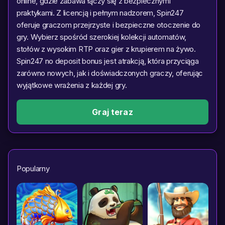
online, gdzie zabawa łączy się z bezpiecznymi
praktykami. Z licencją i pełnym nadzorem, Spin247
oferuje graczom przejrzyste i bezpieczne otoczenie do
gry. Wybierz spośród szerokiej kolekcji automatów,
stołów z wysokim RTP oraz gier z krupierem na żywo.
Spin247 no deposit bonus jest atrakcją, która przyciąga
zarówno nowych, jak i doświadczonych graczy, oferując
wyjątkowe wrażenia z każdej gry.
Graj teraz
Popularny