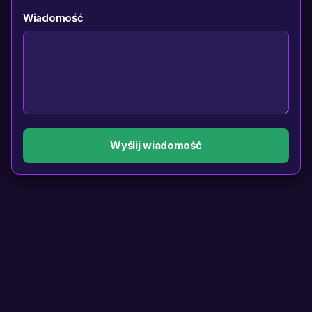
Wiadomość
Wyślij wiadomość