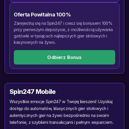
Oferta Powitalna 100%
Zarejestruj się na Spin247 i ciesz się bonusem 100%
przy pierwszym depozycie, z możliwością używania
gotówki w tysiącach najlepszych gier slotowych i
kasynowych na żywo.
Odbierz Bonus
Spin247 Mobile
Wszystkie emocje Spin247 w Twojej kieszeni! Uzyskaj
dostęp do automatów, klasycznych gier stołowych i
autentycznych gier na żywo bezpośrednio na swoim
telefonie, z szybkimi transakcjami i pełnym wsparciem.