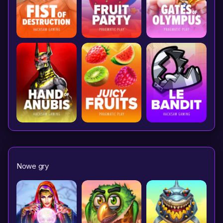
Nowe gry