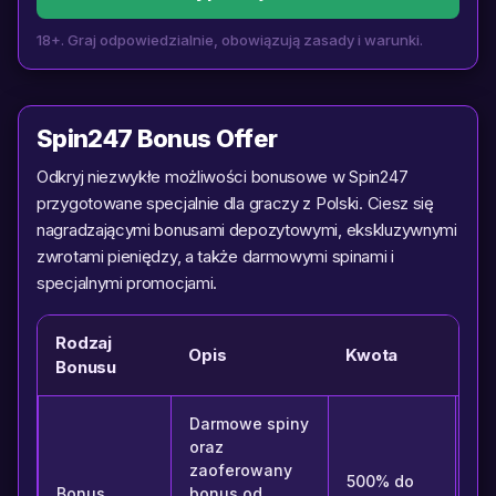
18+. Graj odpowiedzialnie, obowiązują zasady i warunki.
Spin247 Bonus Offer
Odkryj niezwykłe możliwości bonusowe w Spin247
przygotowane specjalnie dla graczy z Polski. Ciesz się
nagradzającymi bonusami depozytowymi, ekskluzywnymi
zwrotami pieniędzy, a także darmowymi spinami i
specjalnymi promocjami.
Rodzaj
Ja
Opis
Kwota
Bonusu
Od
Darmowe spiny
oraz
Za
zaoferowany
500% do
no
Bonus
bonus od