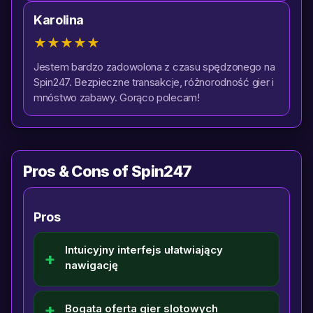
Karolina
★
★
★
★
★
Jestem bardzo zadowolona z czasu spędzonego na
Spin247. Bezpieczne transakcje, różnorodność gier i
mnóstwo zabawy. Gorąco polecam!
Pros & Cons of Spin247
Pros
Intuicyjny interfejs ułatwiający
nawigację
Bogata oferta gier slotowych