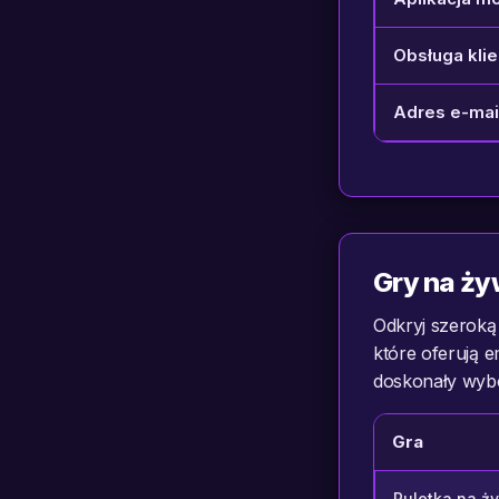
Obsługa klie
Adres e-mai
Gry na ż
Odkryj szeroką
które oferują e
doskonały wybó
Gra
Ruletka na ż