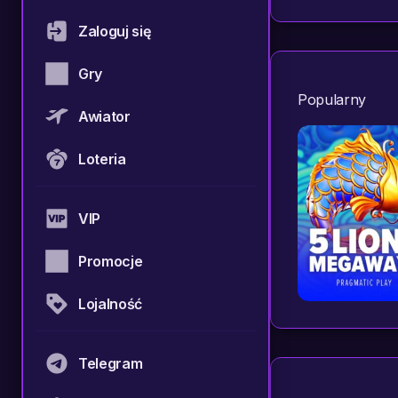
Zaloguj się
Gry
Popularny
Awiator
Loteria
VIP
Promocje
Lojalność
Telegram