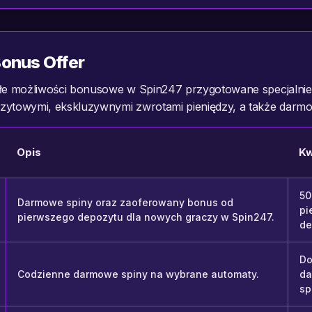
onus Offer
łe możliwości bonusowe w Spin247 przygotowane specjalnie dl
ytowymi, ekskluzywnymi zwrotami pieniędzy, a także darmow
Opis
Kw
50
Darmowe spiny oraz zaoferowany bonus od
pi
pierwszego depozytu dla nowych graczy w Spin247.
de
Do
Codzienne darmowe spiny na wybrane automaty.
da
sp