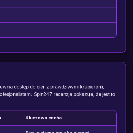
ewnia dostęp do gier z prawdziwymi krupierami,
fesjonalistami. Spin247 recenzja pokazuje, że jest to
a
Kluczowa cecha
Błyskawiczna gra z krupierami